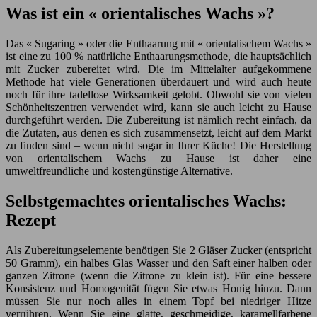
Was ist ein « orientalisches Wachs »?
Das « Sugaring » oder die Enthaarung mit « orientalischem Wachs »
ist eine zu 100 % natürliche Enthaarungsmethode, die hauptsächlich
mit Zucker zubereitet wird. Die im Mittelalter aufgekommene
Methode hat viele Generationen überdauert und wird auch heute
noch für ihre tadellose Wirksamkeit gelobt. Obwohl sie von vielen
Schönheitszentren verwendet wird, kann sie auch leicht zu Hause
durchgeführt werden. Die Zubereitung ist nämlich recht einfach, da
die Zutaten, aus denen es sich zusammensetzt, leicht auf dem Markt
zu finden sind – wenn nicht sogar in Ihrer Küche! Die Herstellung
von orientalischem Wachs zu Hause ist daher eine
umweltfreundliche und kostengünstige Alternative.
Selbstgemachtes orientalisches Wachs:
Rezept
Als Zubereitungselemente benötigen Sie 2 Gläser Zucker (entspricht
50 Gramm), ein halbes Glas Wasser und den Saft einer halben oder
ganzen Zitrone (wenn die Zitrone zu klein ist). Für eine bessere
Konsistenz und Homogenität fügen Sie etwas Honig hinzu. Dann
müssen Sie nur noch alles in einem Topf bei niedriger Hitze
verrühren. Wenn Sie eine glatte, geschmeidige, karamellfarbene