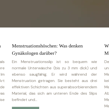
n
Menstruationshöschen: Was denken
Wi
Gynäkologen darüber?
Me
ls
Ein Menstruationsslip ist so bequem wie
De
re
normale Unterwäsche (bis zu 3 mm dick) und
u
 Im
ebenso saugfähig. Er wird während der
Me
Art
Menstruation getragen. Sie besteht aus drei
k
de
effektiven Schichten aus superabsorbierendem
Me
Das
Material, das sich am unteren Ende des Slips
A
ise
befindet und…
M
Me