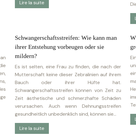
Lire la suite
Di
Schwangerschaftsstreifen: Wie kann man
Wi
ihrer Entstehung vorbeugen oder sie
gr
mildern?
 an
Ei
die
un
Es ist selten, eine Frau zu finden, die nach der
en,
ei
Mutterschaft keine dieser Zebralinien auf ihrem
ns,
ma
Bauch oder ihrer Hüfte hat.
des
He
Schwangerschaftsstreifen können von Zeit zu
ge
im
Zeit ästhetische und schmerzhafte Schäden
Te
verursachen. Auch wenn Dehnungsstreifen
gesundheitlich unbedenklich sind, können sie…
Lire la suite