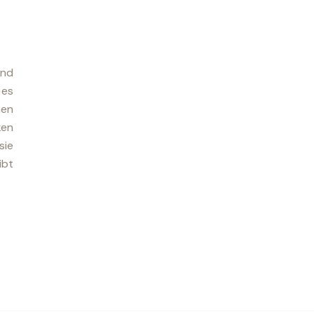
nd
 es
hen
ken
sie
ibt